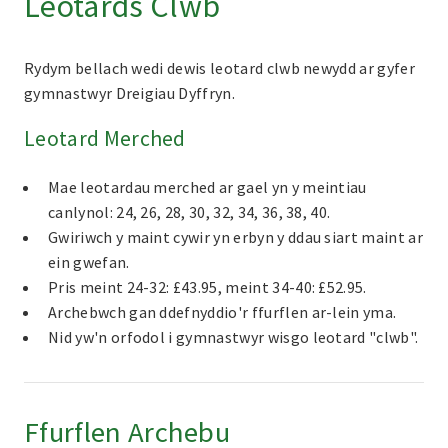
Leotards Clwb
Rydym bellach wedi dewis leotard clwb newydd ar gyfer
gymnastwyr Dreigiau Dyffryn.
Leotard Merched
Mae leotardau merched ar gael yn y meintiau
canlynol: 24, 26, 28, 30, 32, 34, 36, 38, 40.
Gwiriwch y maint cywir yn erbyn y ddau siart maint ar
ein gwefan.
Pris meint 24-32: £43.95, meint 34-40: £52.95.
Archebwch gan ddefnyddio'r ffurflen ar-lein yma.
Nid yw'n orfodol i gymnastwyr wisgo leotard "clwb".
Ffurflen Archebu