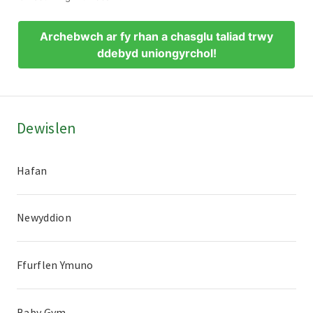
Dewislen
Hafan
Newyddion
Ffurflen Ymuno
Baby Gym