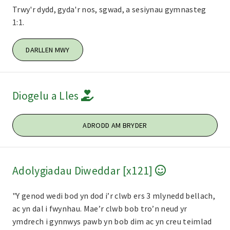
Trwy'r dydd, gyda'r nos, sgwad, a sesiynau gymnasteg
1:1.
DARLLEN MWY
Diogelu a Lles
ADRODD AM BRYDER
Adolygiadau Diweddar [x121]
"Y genod wedi bod yn dod i’r clwb ers 3 mlynedd bellach,
ac yn dal i fwynhau. Mae’r clwb bob tro’n neud yr
ymdrech i gynnwys pawb yn bob dim ac yn creu teimlad