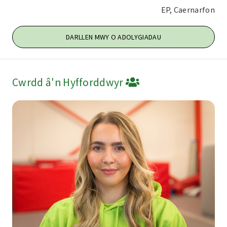
EP, Caernarfon
DARLLEN MWY O ADOLYGIADAU
Cwrdd â'n Hyfforddwyr