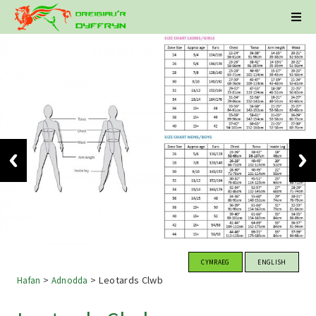
CYMRAEG
ENGLISH
>
>
Leotards Clwb
Hafan
Adnodda