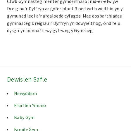
Clwb Gymnasteg menter gymdeithasol nid-er-elw yw
Dreigiau'r Dyffryn ar gyfer plant 3 oed wrth weithio yn y
gymuned leol a'r ardaloedd cyfagos. Mae dosbarthiadau
gymnasteg Dreigiau'r Dyffryn yn ddwyieithog, ond fe'u
dysgir yn bennaf trwy gyfrwng y Gymraeg.
Dewislen Safle
Newyddion
Ffurflen Ymuno
Baby Gym
Family Gym