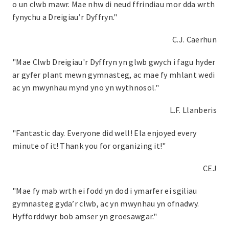
o un clwb mawr. Mae nhw di neud ffrindiau mor dda wrth
fynychu a Dreigiau’r Dyffryn."
C.J. Caerhun
"Mae Clwb Dreigiau'r Dyffryn yn glwb gwych i fagu hyder
ar gyfer plant mewn gymnasteg, ac mae fy mhlant wedi
ac yn mwynhau mynd yno yn wythnosol."
L.F. Llanberis
"Fantastic day. Everyone did well! Ela enjoyed every
minute of it! Thank you for organizing it!"
CEJ
"Mae fy mab wrth ei fodd yn dod i ymarfer ei sgiliau
gymnasteg gyda’r clwb, ac yn mwynhau yn ofnadwy.
Hyfforddwyr bob amser yn groesawgar."