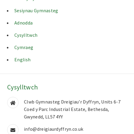
Sesiynau Gymnasteg
Adnodda
Cysylltwch
Cymraeg
English
Cysylltwch
Clwb Gymnasteg Dreigiau'r Dyffryn, Units 6-7
Coed y Parc Industrial Estate, Bethesda,
Gwynedd, LL57 4YY
info@dreigiaurdyffryn.co.uk